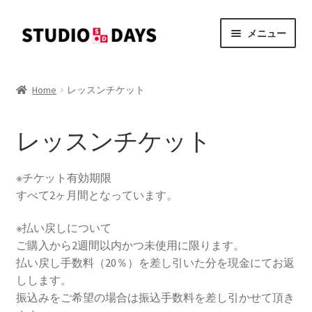
ナ
コ
メニュー
ビ
ン
ゲ
テ
オンラインショップ
ー
ン
Home
レッスンチケット
シ
ツ
カート
ョ
へ
ン
ス
レッスンチケット
お支払い
へ
キ
ス
ッ
※チケット有効期限
マイアカウント
キ
プ
すべて2ヶ月間となっています。
ッ
プ
※払い戻しについて
ご購入から2週間以内かつ未使用に限ります。
払い戻し手数料（20％）を差し引いた分を現金にてお返
しします。
振込みをご希望の場合は振込手数料を差し引かせて頂き